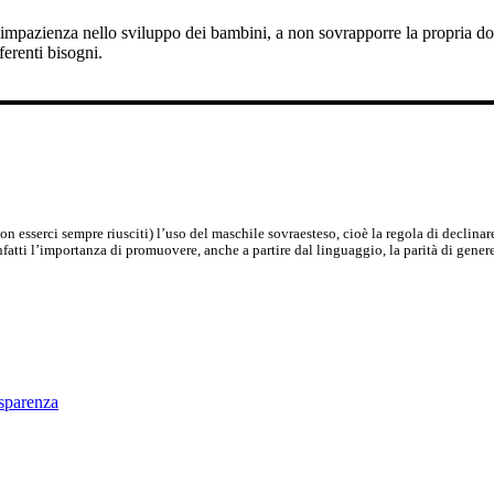
n impazienza nello sviluppo dei bambini, a non sovrapporre la propria d
ferenti bisogni.
 non esserci sempre riusciti) l’uso del maschile sovraesteso, cioè la regola di declinar
nfatti l’importanza di promuovere, anche a partire dal linguaggio, la parità di genere
asparenza