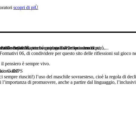
oratori
scopri di piÙ
irettrice del nido, perché guidata dall’entusiasmo di…
ni a diventare via via consapevoli delle loro emozioni,…
ppare le capacità attentive e cognitive, rispondendo però…
 8.00 alle 18.30.
 Formativi 06, di condividere per questo sito delle riflessioni sul gioco n
 il pensiero è sempre vivo.
azio Gaia!
l Buono INPS
i sempre riusciti!) l’uso del maschile sovraesteso, cioè la regola di declin
l’importanza di promuovere, anche a partire dal linguaggio, l’inclusività