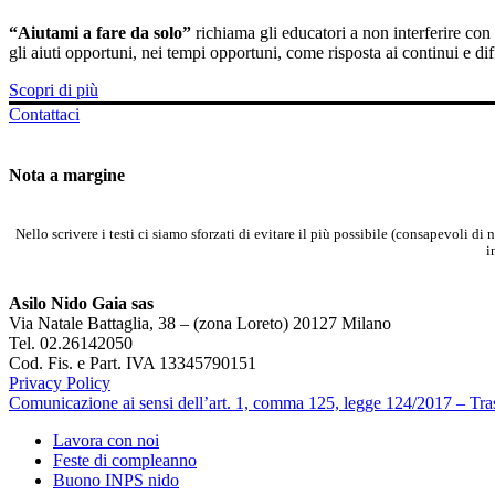
“Aiutami a fare da solo”
richiama gli educatori a non interferire co
gli aiuti opportuni, nei tempi opportuni, come risposta ai continui e dif
Scopri di più
Contattaci
Nota a margine
Nello scrivere i testi ci siamo sforzati di evitare il più possibile (consapevoli di
i
Asilo Nido Gaia sas
Via Natale Battaglia, 38 – (zona Loreto) 20127 Milano
Tel. 02.26142050
Cod. Fis. e Part. IVA 13345790151
Privacy Policy
Comunicazione ai sensi dell’art. 1, comma 125, legge 124/2017 – Tr
Lavora con noi
Feste di compleanno
Buono INPS nido